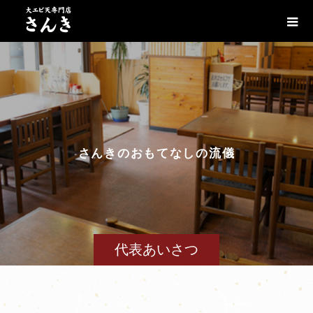
さ
ん
き
の
お
も
て
な
し
の
流
儀
代表あいさつ