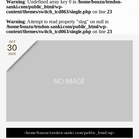
Warning
: Undefined array key 0 in
/home/bouzu/tendon-
sanki.com/public_html/wp-
content/themes/switch_tcd063/single.php
on line
23
Warning
: Attempt to read property "slug" on null in
/home/bouzu/tendon-sanki.com/public_html/wp-
content/themes/switch_tcd063/single.php
on line
23
OCT
30
2025
/home/bouzu/tendon-sanki.com/public_html/wp-