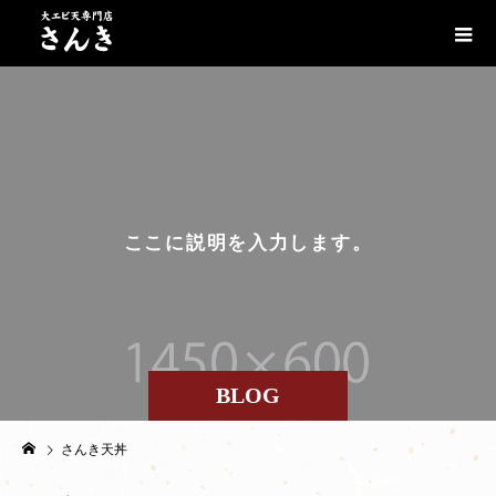
こ
こ
に
説
明
を
入
力
し
ま
す
。
BLOG
さんき天丼