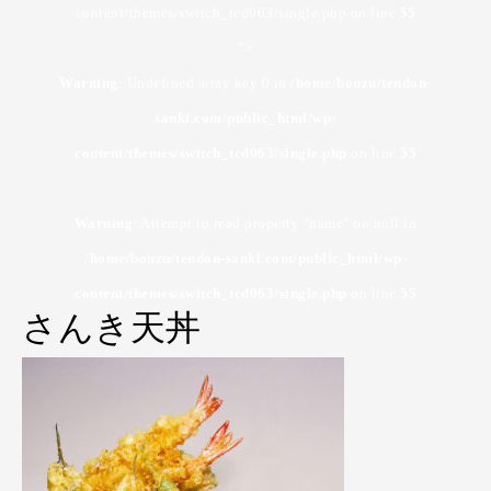
content/themes/switch_tcd063/single.php on line
55
">
Warning
: Undefined array key 0 in
/home/bouzu/tendon-
sanki.com/public_html/wp-
content/themes/switch_tcd063/single.php
on line
55
Warning
: Attempt to read property "name" on null in
/home/bouzu/tendon-sanki.com/public_html/wp-
content/themes/switch_tcd063/single.php
on line
55
さんき天丼