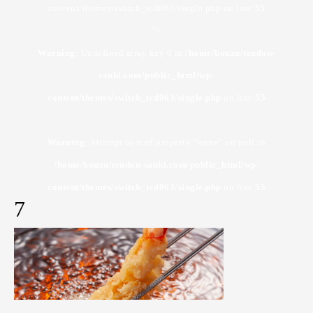
content/themes/switch_tcd063/single.php on line
55
">
Warning
: Undefined array key 0 in
/home/bouzu/tendon-
sanki.com/public_html/wp-
content/themes/switch_tcd063/single.php
on line
55
Warning
: Attempt to read property "name" on null in
/home/bouzu/tendon-sanki.com/public_html/wp-
content/themes/switch_tcd063/single.php
on line
55
7