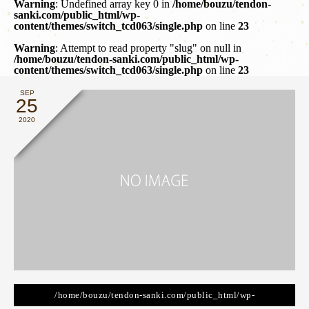
Warning
: Undefined array key 0 in
/home/bouzu/tendon-
sanki.com/public_html/wp-
content/themes/switch_tcd063/single.php
on line
23
Warning
: Attempt to read property "slug" on null in
/home/bouzu/tendon-sanki.com/public_html/wp-
content/themes/switch_tcd063/single.php
on line
23
SEP
25
2020
/home/bouzu/tendon-sanki.com/public_html/wp-