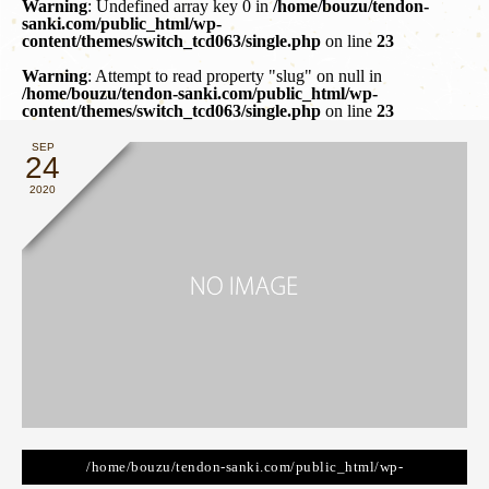
Warning
: Undefined array key 0 in
/home/bouzu/tendon-
sanki.com/public_html/wp-
content/themes/switch_tcd063/single.php
on line
23
Warning
: Attempt to read property "slug" on null in
/home/bouzu/tendon-sanki.com/public_html/wp-
content/themes/switch_tcd063/single.php
on line
23
SEP
24
2020
/home/bouzu/tendon-sanki.com/public_html/wp-