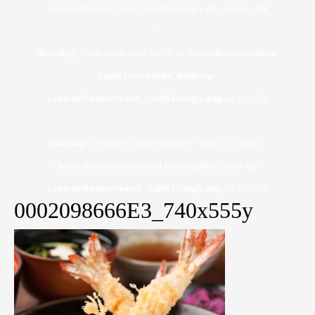
content/themes/switch_tcd063/single.php on line
55
">
Warning
: Undefined array key 0 in
/home/bouzu/tendon-
sanki.com/public_html/wp-
content/themes/switch_tcd063/single.php
on line
55
Warning
: Attempt to read property "name" on null in
/home/bouzu/tendon-sanki.com/public_html/wp-
content/themes/switch_tcd063/single.php
on line
55
0002098666E3_740x555y