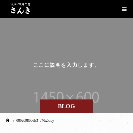
こ
こ
に
説
明
を
入
力
し
ま
す
。
BLOG
0002098666E3_740x555y